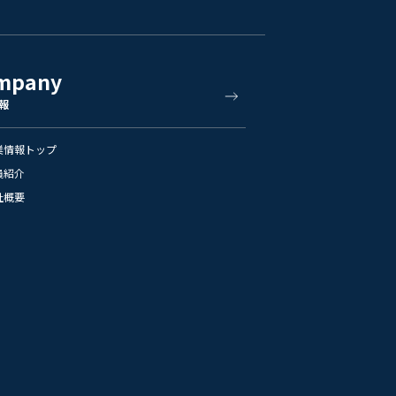
mpany
報
業情報トップ
員紹介
社概要