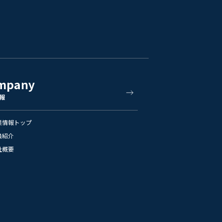
mpany
報
業情報トップ
員紹介
社概要