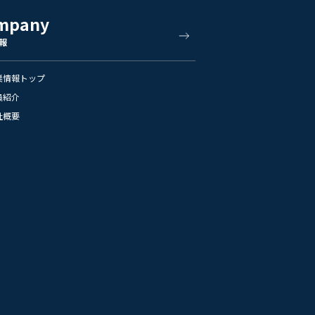
mpany
報
業情報トップ
員紹介
社概要