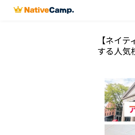
【ネイテ
する人気校