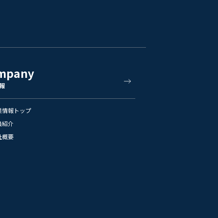
mpany
報
業情報トップ
員紹介
社概要