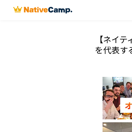
【ネイテ
を代表する