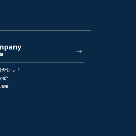
mpany
報
業情報トップ
員紹介
社概要