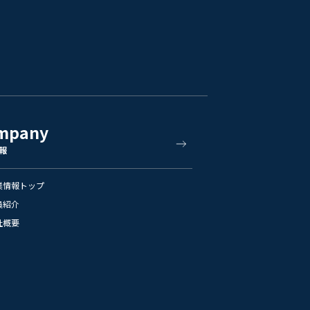
mpany
報
業情報トップ
員紹介
社概要