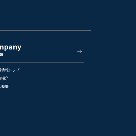
mpany
報
業情報トップ
員紹介
社概要