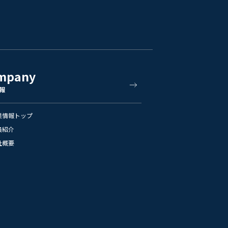
mpany
報
業情報トップ
員紹介
社概要