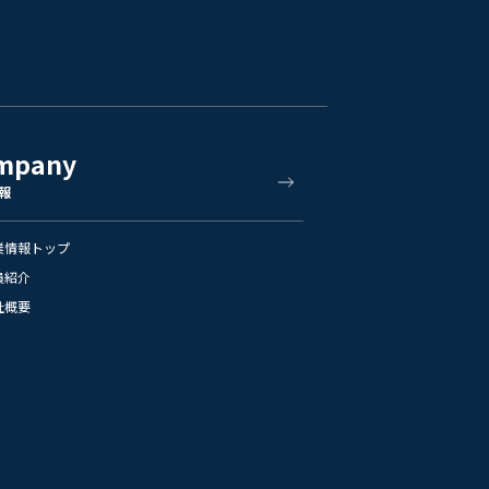
mpany
報
業情報トップ
員紹介
社概要