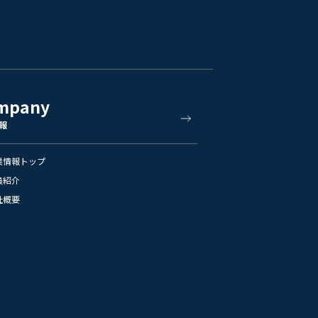
mpany
報
業情報トップ
員紹介
社概要