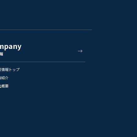
mpany
報
業情報トップ
員紹介
社概要