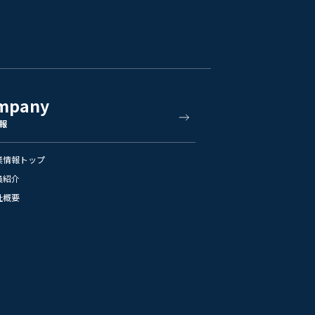
mpany
報
業情報トップ
員紹介
社概要