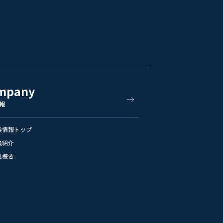
mpany
報
業情報トップ
員紹介
社概要