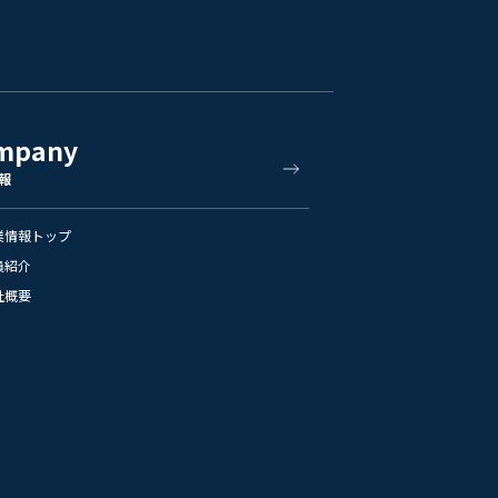
mpany
報
業情報トップ
員紹介
社概要