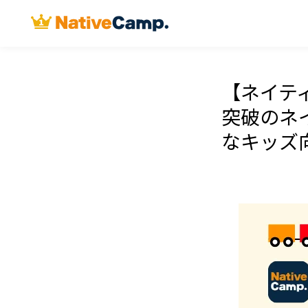
【ネイテ
突破のネ
なキッズ