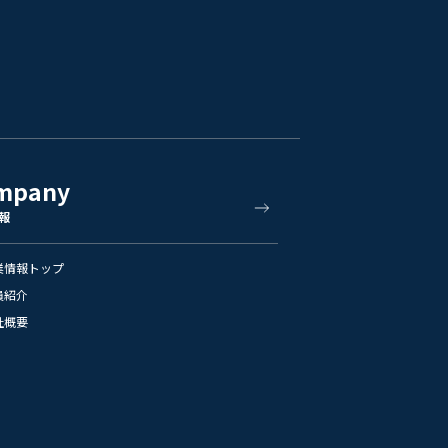
mpany
報
業情報トップ
員紹介
社概要