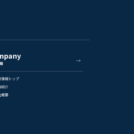
mpany
報
業情報トップ
員紹介
社概要