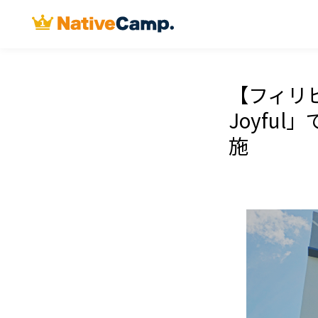
【フィリピ
Joyfu
施