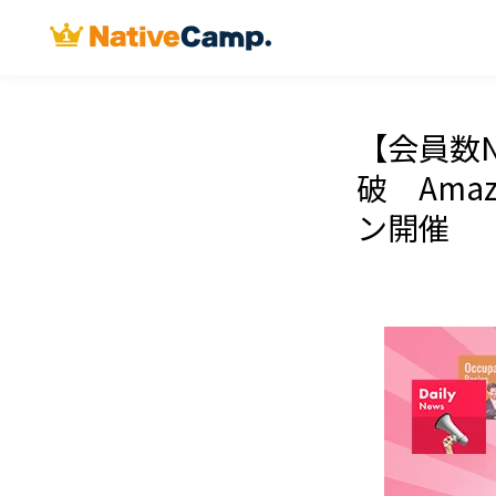
【会員数N
破 Ama
ン開催