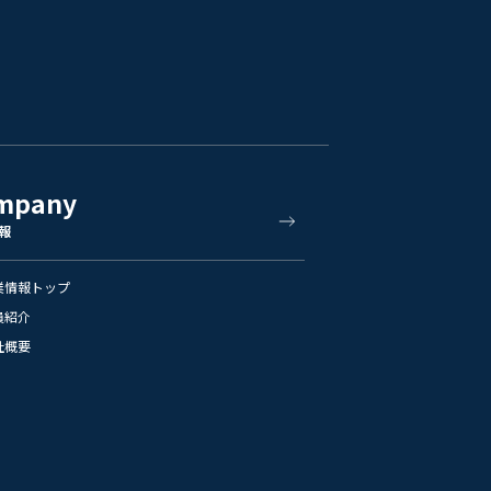
mpany
報
業情報トップ
員紹介
社概要