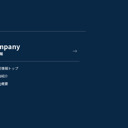
mpany
報
業情報トップ
員紹介
社概要