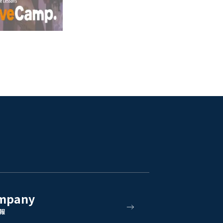
mpany
報