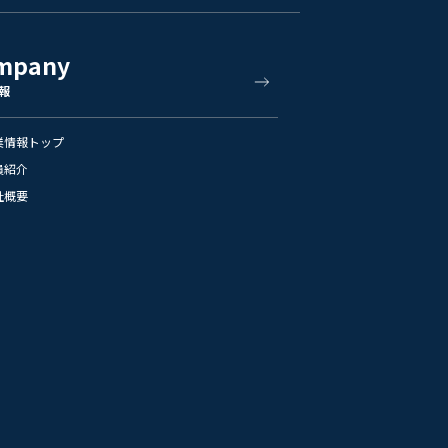
mpany
報
業情報トップ
員紹介
社概要