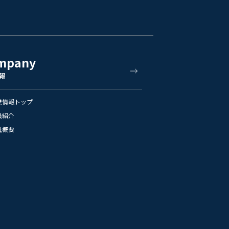
mpany
報
業情報トップ
員紹介
社概要