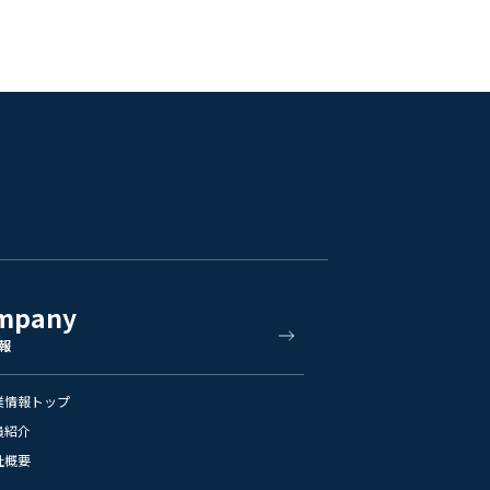
mpany
報
業情報トップ
員紹介
社概要