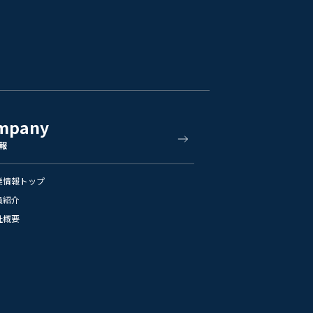
mpany
報
業情報トップ
員紹介
社概要