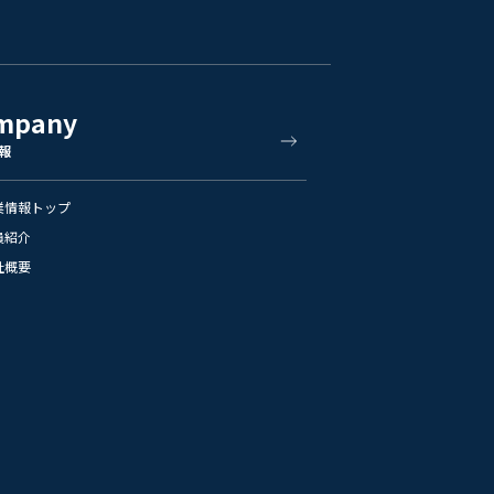
mpany
報
業情報トップ
員紹介
社概要