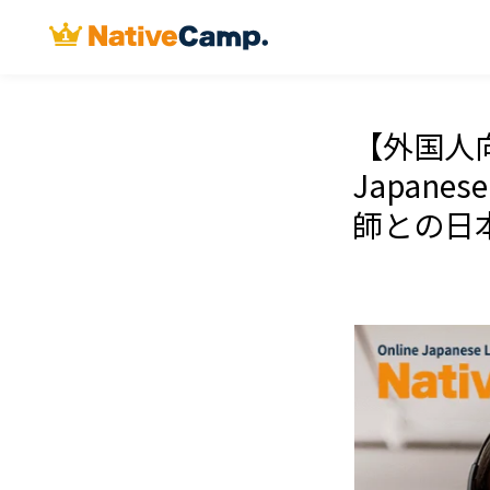
【外国人向
Japan
師との日