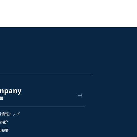
mpany
報
業情報トップ
員紹介
社概要