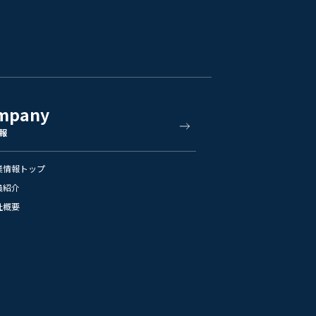
mpany
報
業情報トップ
員紹介
社概要