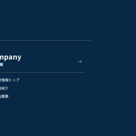
mpany
報
業情報トップ
員紹介
社概要