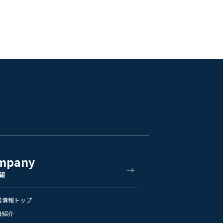
mpany
報
業情報トップ
員紹介