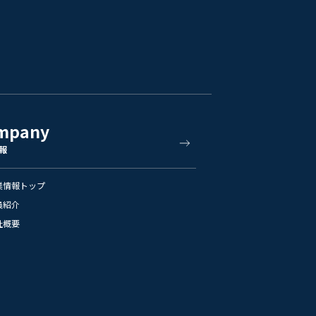
mpany
報
業情報トップ
員紹介
社概要