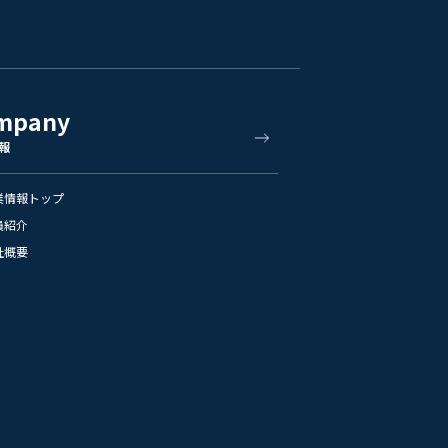
mpany
報
業情報トップ
員紹介
社概要