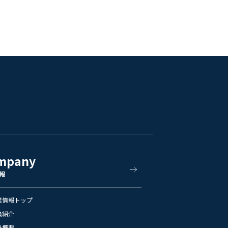
mpany
報
業情報トップ
員紹介
社概要