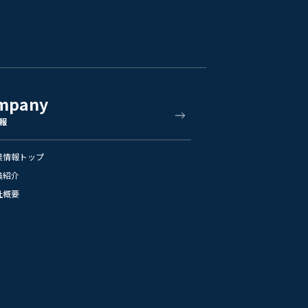
mpany
報
業情報トップ
員紹介
社概要