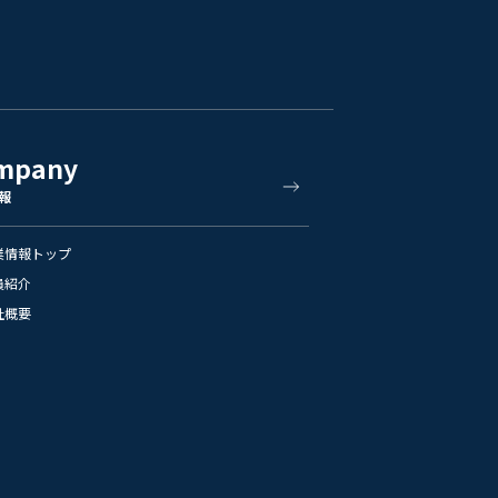
mpany
報
業情報トップ
員紹介
社概要