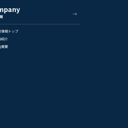
mpany
報
業情報トップ
員紹介
社概要