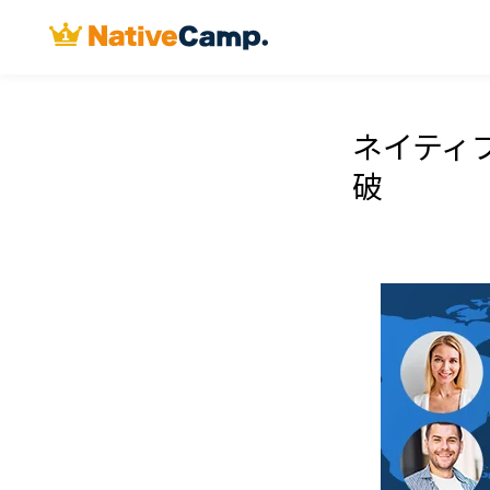
ネイティ
破