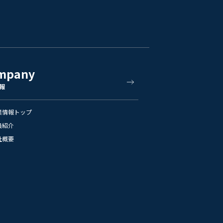
mpany
報
業情報トップ
員紹介
社概要