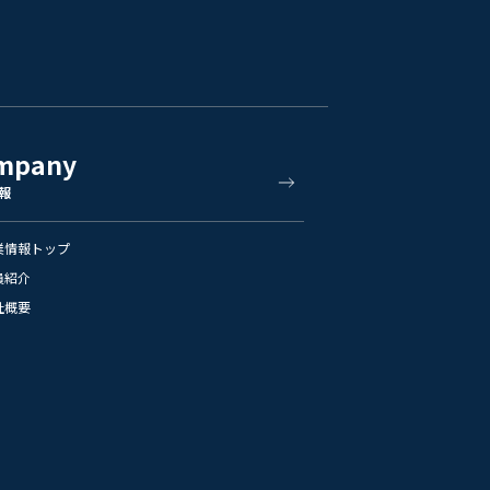
mpany
報
業情報トップ
員紹介
社概要