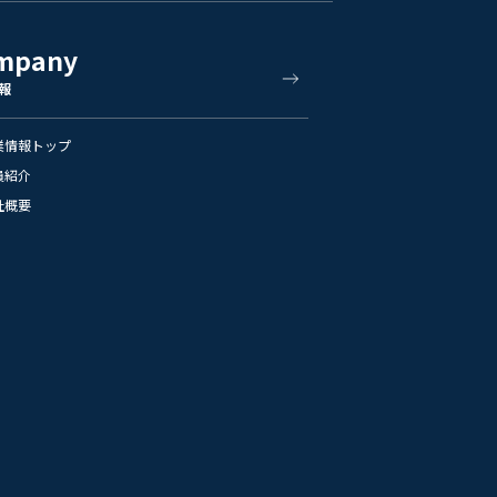
mpany
報
業情報トップ
員紹介
社概要