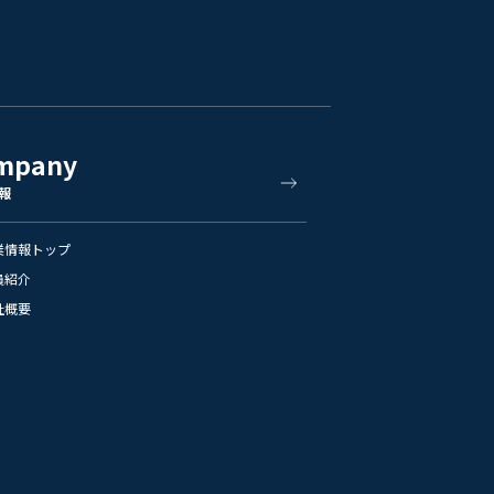
mpany
報
業情報トップ
員紹介
社概要