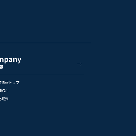
mpany
報
業情報トップ
員紹介
社概要