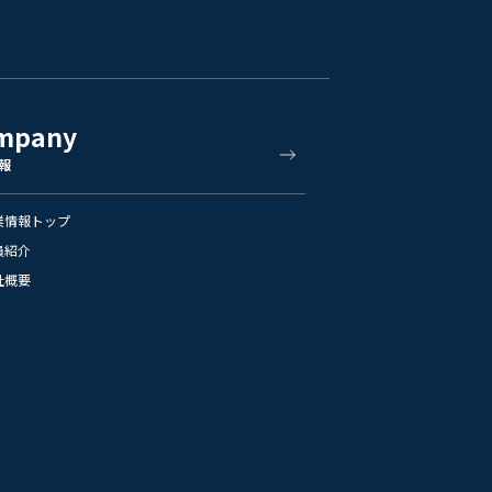
mpany
報
業情報トップ
員紹介
社概要