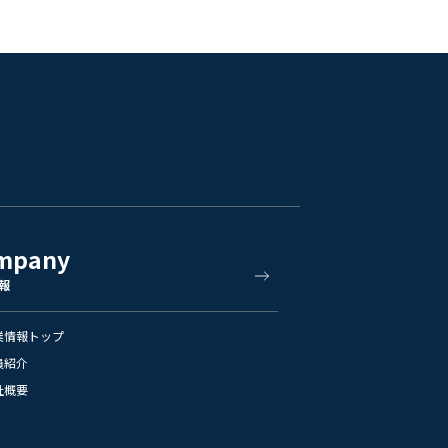
mpany
報
業情報トップ
員紹介
社概要