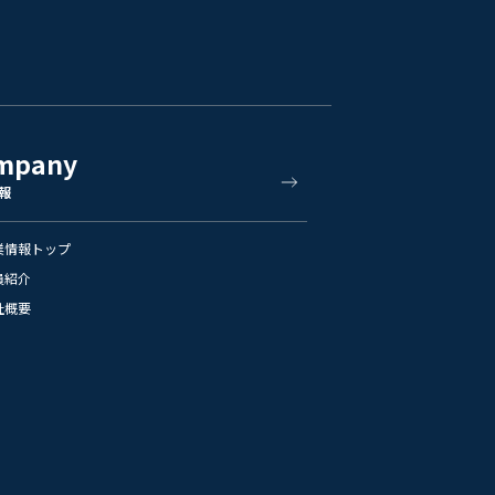
mpany
報
業情報トップ
員紹介
社概要