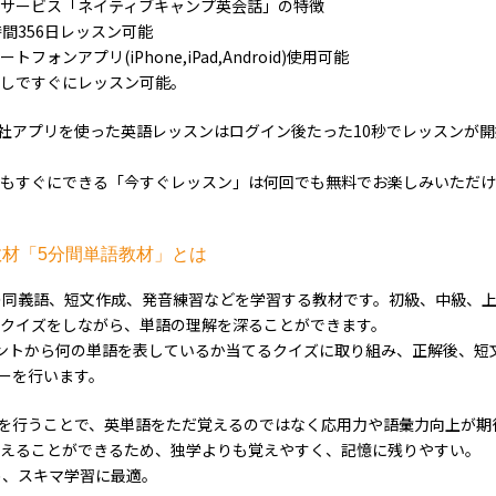
サービス「ネイティブキャンプ英会話」の特徴
間356日レッスン可能
ォンアプリ(iPhone,iPad,Android)使用可能
しですぐにレッスン可能。
の自社アプリを使った英語レッスンはログイン後たった10秒でレッスンが
もすぐにできる「今すぐレッスン」は何回でも無料でお楽しみいただけ
材「5分間単語教材」とは
の同義語、短文作成、発音練習などを学習する教材です。初級、中級、上
クイズをしながら、単語の理解を深ることができます。
ントから何の単語を表しているか当てるクイズに取り組み、正解後、短
ーを行います。
を行うことで、英単語をただ覚えるのではなく応用力や語彙力向上が期
えることができるため、独学よりも覚えやすく、記憶に残りやすい。
め、スキマ学習に最適。