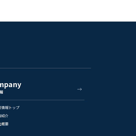
mpany
報
業情報トップ
員紹介
社概要