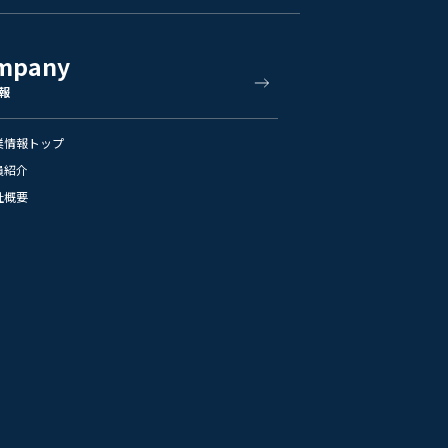
mpany
報
業情報トップ
員紹介
社概要