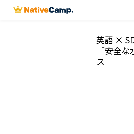
英語 × 
「安全な
ス