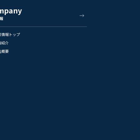
mpany
報
業情報トップ
員紹介
社概要