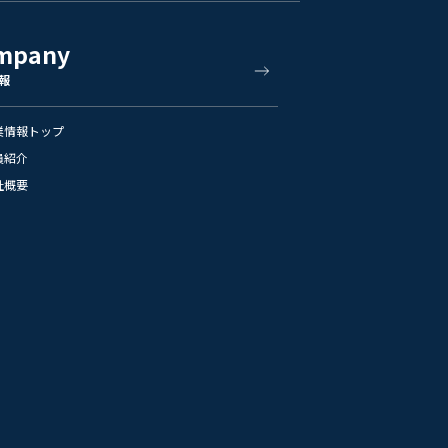
mpany
報
業情報トップ
員紹介
社概要