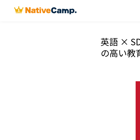
英語 × 
の高い教