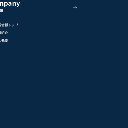
mpany
報
業情報トップ
員紹介
社概要