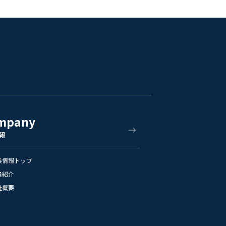
mpany
報
業情報トップ
員紹介
社概要