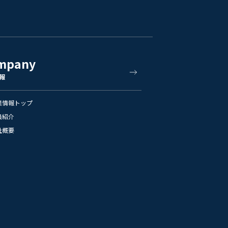
mpany
報
業情報トップ
員紹介
社概要