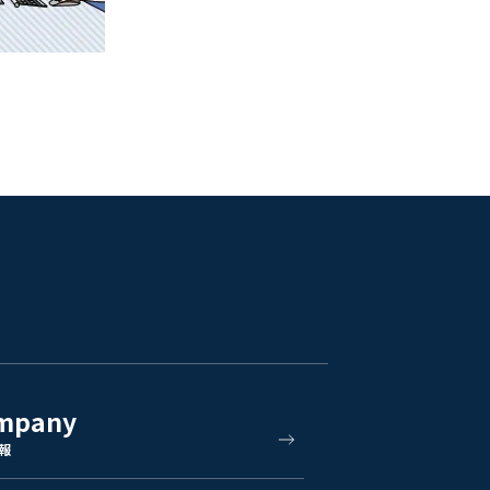
mpany
報